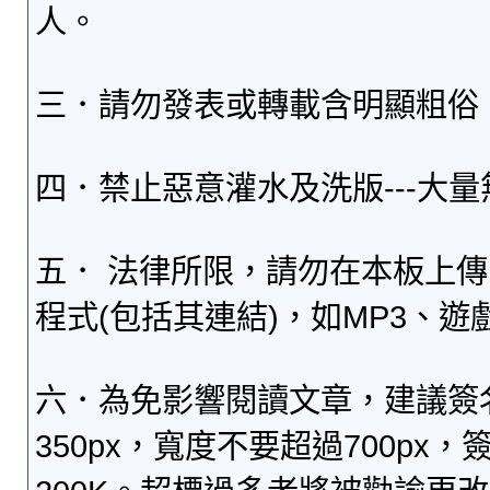
人。
三．請勿發表或轉載含明顯粗俗
四．禁止惡意灌水及洗版---大
五． 法律所限，請勿在本板上
程式(包括其連結)，如MP3、遊
六．為免影響閱讀文章，建議簽
350px，寬度不要超過700p