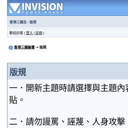
香港三國志
·
版規
歡迎訪客 (
登入
|
註冊
)
香港三國論壇
-> 版規
版規
一．開新主題時請選擇與主題內
貼。
二．請勿謾罵、誣蔑、人身攻擊