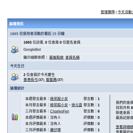
管理團隊
|
今天活動
論壇資訊
1865 位使用者活動於最近 15 分鐘
1865
位訪客,
0
位會員
0
位匿名會員
GoogleBot
顯示細節依照：
最後點按
,
會員名稱
今天生日
2
位會員於今天慶生
香港長弓
(
37
),
藍藍路
(
37
)
論壇統計
本週發言最多：
綠茶館小女
發言數：
1
我們的會
本月發言最多：
綠茶館小女
，
徐元直
發言數：
1
目前共有
8
三月發言最多：
CharlesFen
發言數：
6
新進會員
本週評價最多：沒有人
評價數：
0
最高記錄
本月評價最多：沒有人
評價數：
0
查看詳細
三月評價最多：
雞仔嘜
評價數：
1
查看最近9