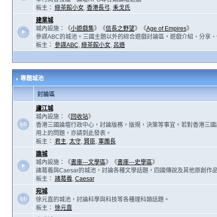
板主：
綠茶館小女
,
香港長弓
,
耒戈氏
建業城
城內設施：《
小遊戲集
》《
信長之野望
》《
Age of Empires
》
參謀ABC的城池。三國主題以外的綜合遊戲討論區，遊戲介紹、分享、
板主：
參謀ABC
,
綠茶館小女
,
呂遜
專題城池
討論區
廬江城
城內設施：《
回收站
》
香港三國論壇行政中心，討論版務，版規，決策等事宜。若對香港三國
用上的問題，亦請到此發表。
板主：
君主
,
太守
,
賢臣
,
軍團長
譙城
城內設施：《
書庫---文學區
》《
書庫---史學區
》
諸葛羲與Caesar的城池，討論各種文學話題，四國傳說及其他原創作
板主：
諸葛羲
,
Caesar
宛城
徐元直的城池，討論科學與科技等各種理科類話題。
板主：
徐元直