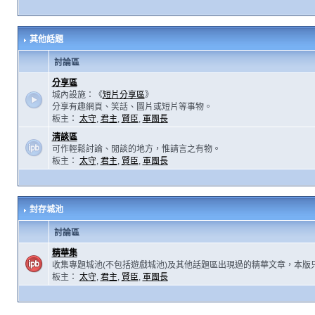
其他話題
討論區
分享區
城內設施：《
短片分享區
》
分享有趣網頁、笑話、圖片或短片等事物。
板主：
太守
,
君主
,
賢臣
,
軍團長
清談區
可作輕鬆討論、閒談的地方，惟請言之有物。
板主：
太守
,
君主
,
賢臣
,
軍團長
封存城池
討論區
精華集
收集專題城池(不包括遊戲城池)及其他話題區出現過的精華文章，本版
板主：
太守
,
君主
,
賢臣
,
軍團長