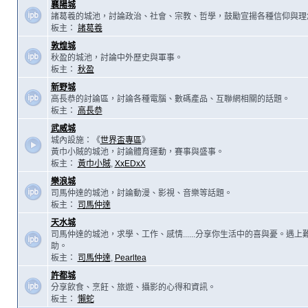
襄陽城
諸葛羲的城池，討論政治、社會、宗教、哲學，鼓勵宣揚各種信仰與理
板主：
諸葛羲
敦煌城
秋盈的城池，討論中外歷史與軍事。
板主：
秋盈
新野城
高長恭的討論區，討論各種電腦、數碼產品、互聯網相關的話題。
板主：
高長恭
武威城
城內設施：《
世界盃專區
》
黃巾小賊的城池，討論體育運動，賽事與盛事。
板主：
黃巾小賊
,
XxEDxX
樂浪城
司馬仲達的城池，討論動漫、影視、音樂等話題。
板主：
司馬仲達
天水城
司馬仲達的城池，求學、工作、感情......分享你生活中的喜與憂。遇
助。
板主：
司馬仲達
,
Pearltea
許都城
分享飲食、烹飪、旅遊、攝影的心得和資訊。
板主：
懶蛇