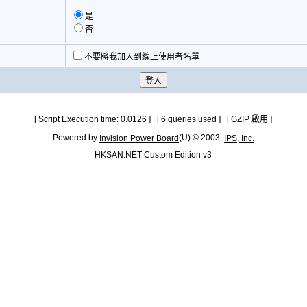
是
否
不要將我加入到線上使用者名單
[ Script Execution time: 0.0126 ] [ 6 queries used ] [ GZIP 啟用 ]
Powered by
(U) © 2003
Invision Power Board
IPS, Inc.
HKSAN.NET Custom Edition v3