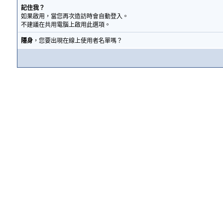
記住我？
如果啟用，當您再次造訪時會自動登入。
不建議在共用電腦上啟用此選項。
隱身
，您要出現在線上使用者名單嗎？