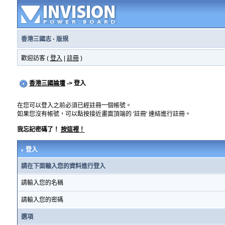
香港三國志
·
版規
歡迎訪客 (
登入
|
註冊
)
香港三國論壇
-> 登入
在您可以登入之前必須已經註冊一個帳號。
如果您沒有帳號，可以點按接近畫面頂端的 '註冊' 連結進行註冊。
我忘記密碼了！
按這裡！
登入
請在下面輸入您的資料進行登入
請輸入您的名稱
請輸入您的密碼
選項