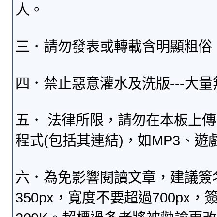
人。
三．請勿發表或轉載含明顯粗俗
四．禁止惡意灌水及洗版---大
五． 法律所限，請勿在本板上
程式(包括其連結)，如MP3、遊
六．為免影響閱讀文章，建議簽
350px，寬度不要超過700p