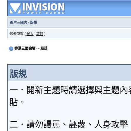
香港三國志
·
版規
歡迎訪客 (
登入
|
註冊
)
香港三國論壇
-> 版規
版規
一．開新主題時請選擇與主題內
貼。
二．請勿謾罵、誣蔑、人身攻擊