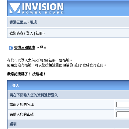
香港三國志
·
版規
歡迎訪客 (
登入
|
註冊
)
香港三國論壇
-> 登入
在您可以登入之前必須已經註冊一個帳號。
如果您沒有帳號，可以點按接近畫面頂端的 '註冊' 連結進行註冊。
我忘記密碼了！
按這裡！
登入
請在下面輸入您的資料進行登入
請輸入您的名稱
請輸入您的密碼
選項