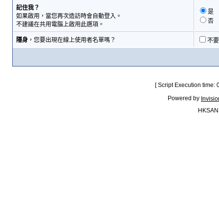
記住我？
是
如果啟用，當您再次造訪時會自動登入。
否
不建議在共用電腦上啟用此選項。
隱身
，您要出現在線上使用者名單嗎？
不要
[ Script Execution time:
Powered by
Invisi
HKSAN.