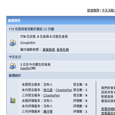
管理團隊
|
今天活動
論壇資訊
778 位使用者活動於最近 15 分鐘
778
位訪客,
0
位會員
0
位匿名會員
GoogleBot
顯示細節依照：
最後點按
,
會員名稱
今天生日
1
位在今天慶生的會員
manho
(
38
)
論壇統計
本週發言最多：沒有人
發言數：
0
我們的會
本月發言最多：
徐元直
，
CharlesFen
發言數：
1
目前共有
三月發言最多：
CharlesFen
發言數：
6
新進會員
本週評價最多：沒有人
評價數：
0
最高記錄
本月評價最多：沒有人
評價數：
0
查看詳細
三月評價最多：
雞仔嘜
評價數：
1
查看最近