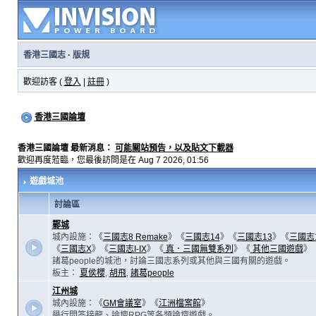
香港三國志
·
版規
歡迎訪客 (
登入
|
註冊
)
香港三國論壇
香港三國論壇 最新消息：
可能關站預告，以及貼文下載器
歡迎再度蒞臨，您最後訪問是在 Aug 7 2026, 01:56
遊戲城池
討論區
鄴城
城內設施：《
三國志8 Remake
》《
三國志14
》《
三國志13
》《
三國志
《
三國志X
》《
三國志I-IX
》《
真．三國無雙系列
》《
其他三國遊戲
》
諸葛people的城池，討論三國志系列或其他與三國有關的遊戲。
板主：
夏侯櫻
,
胡飛
,
諸葛people
江州城
城內設施：《
GM會議室
》《
江洲檔案館
》
舉行問答接龍、論壇RPG等各類論壇遊戲。