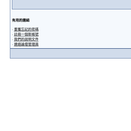
有用的連結
·
重獲忘記的密碼
·
註冊一個新帳號
·
我們的說明文件
·
連絡論壇管理員