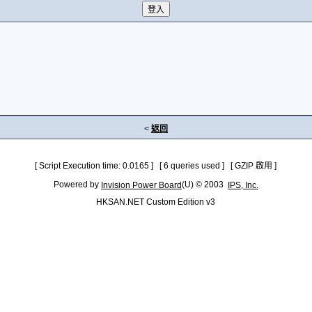
<
返回
[ Script Execution time: 0.0165 ] [ 6 queries used ] [ GZIP 啟用 ]
Powered by
(U) © 2003
Invision Power Board
IPS, Inc.
HKSAN.NET Custom Edition v3