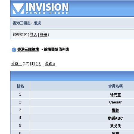
香港三國志
·
版規
歡迎訪客 (
登入
|
註冊
)
香港三國論壇
-> 論壇聲望值列表
分頁：
(17)
[1]
2
3
...
最後 »
排名
會員名稱
1
徐元直
2
Caesar
3
懶蛇
4
參謀ABC
5
耒戈氏
6