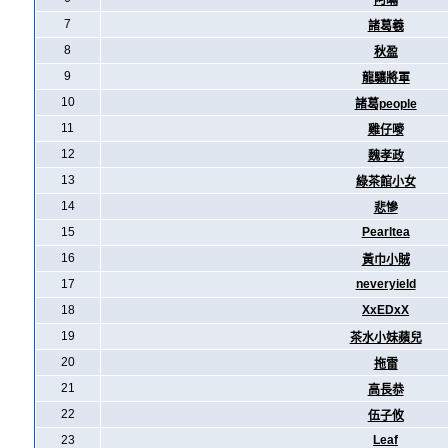
阿暪
7
諸葛羲
8
秋盈
9
龍驤將軍
10
諸葛people
11
雞仔嘜
12
魏孝政
13
綠茶館小女
14
悲慘
15
Pearltea
16
黃巾小賊
17
neveryield
18
XxEDxX
19
茶水小妹蘋兒
20
拖雷
21
高長恭
22
伍子攸
23
Leaf