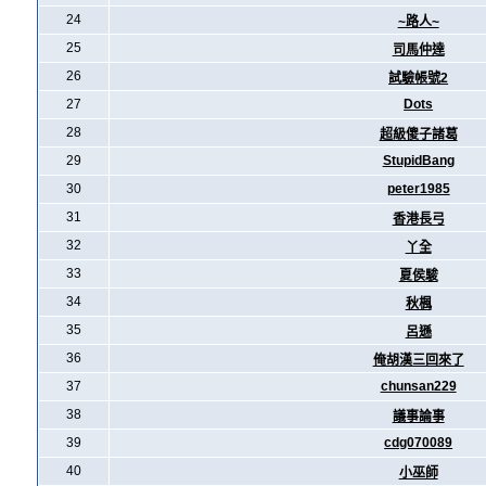
24
~路人~
25
司馬仲達
26
試驗帳號2
27
Dots
28
超級傻子諸葛
29
StupidBang
30
peter1985
31
香港長弓
32
丫全
33
夏侯駿
34
秋楓
35
呂遜
36
俺胡漢三回來了
37
chunsan229
38
議事論事
39
cdg070089
40
小巫師