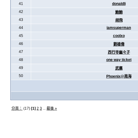
41
donaldli
42
鮑鮑
43
胡飛
44
iamsuperman
45
coolxo
46
劉雄偉
47
西行寺幽々子
48
one way ticket
49
武襄
50
Phoenix@南海
分頁：
(17)
[1]
2
3
...
最後 »