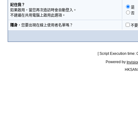
記住我？
是
如果啟用，當您再次造訪時會自動登入。
否
不建議在共用電腦上啟用此選項。
隱身
，您要出現在線上使用者名單嗎？
不要
[ Script Execution time:
Powered by
Invisi
HKSAN.