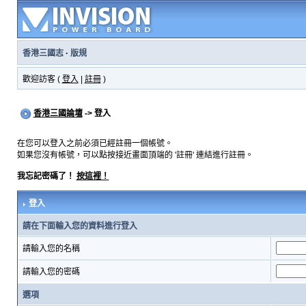
香港三國志
·
版規
歡迎訪客 (
登入
|
註冊
)
香港三國論壇
-> 登入
在您可以登入之前必須已經註冊一個帳號。
如果您沒有帳號，可以點按接近畫面頂端的 '註冊' 連結進行註冊。
我忘記密碼了！
按這裡！
登入
請在下面輸入您的資料進行登入
請輸入您的名稱
請輸入您的密碼
選項