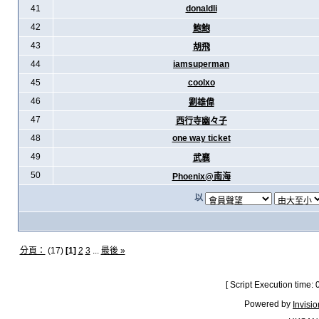
41
donaldli
42
鮑鮑
43
胡飛
44
iamsuperman
45
coolxo
46
劉雄偉
47
西行寺幽々子
48
one way ticket
49
武襄
50
Phoenix@南海
以
分頁：
(17)
[1]
2
3
...
最後 »
[ Script Execution time:
Powered by
Invisi