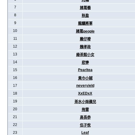
阿暪
7
諸葛羲
8
秋盈
9
龍驤將軍
10
諸葛people
11
雞仔嘜
12
魏孝政
13
綠茶館小女
14
悲慘
15
Pearltea
16
黃巾小賊
17
neveryield
18
XxEDxX
19
茶水小妹蘋兒
20
拖雷
21
高長恭
22
伍子攸
23
Leaf