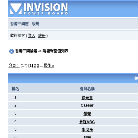
香港三國志
·
版規
歡迎訪客 (
登入
|
註冊
)
香港三國論壇
-> 論壇聲望值列表
分頁：
(17)
[1]
2
3
...
最後 »
聲
排名
會員名稱
1
徐元直
2
Caesar
3
懶蛇
4
參謀ABC
5
耒戈氏
6