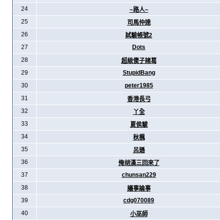
24
~路人~
25
司馬仲達
26
試驗帳號2
27
Dots
28
超級傻子諸葛
29
StupidBang
30
peter1985
31
香港長弓
32
丫全
33
夏侯駿
34
秋楓
35
呂遜
36
俺胡漢三回來了
37
chunsan229
38
議事論事
39
cdg070089
40
小巫師