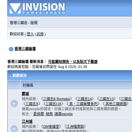
香港三國志
·
版規
歡迎訪客 (
登入
|
註冊
)
香港三國論壇
香港三國論壇 最新消息：
可能關站預告，以及貼文下載器
歡迎再度蒞臨，您最後訪問是在 Aug 8 2026, 01:36
遊戲城池
討論區
鄴城
城內設施：《
三國志8 Remake
》《
三國志14
》《
三國志13
》《
三國志
《
三國志X
》《
三國志I-IX
》《
真．三國無雙系列
》《
其他三國遊戲
》
諸葛people的城池，討論三國志系列或其他與三國有關的遊戲。
板主：
夏侯櫻
,
胡飛
,
諸葛people
江州城
城內設施：《
GM會議室
》《
江洲檔案館
》
舉行問答接龍、論壇RPG等各類論壇遊戲。