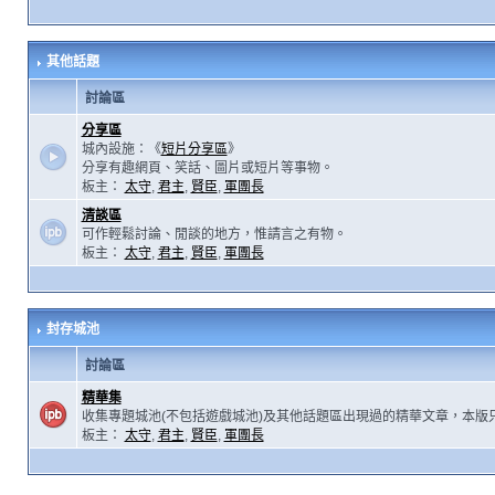
其他話題
討論區
分享區
城內設施：《
短片分享區
》
分享有趣網頁、笑話、圖片或短片等事物。
板主：
太守
,
君主
,
賢臣
,
軍團長
清談區
可作輕鬆討論、閒談的地方，惟請言之有物。
板主：
太守
,
君主
,
賢臣
,
軍團長
封存城池
討論區
精華集
收集專題城池(不包括遊戲城池)及其他話題區出現過的精華文章，本版
板主：
太守
,
君主
,
賢臣
,
軍團長