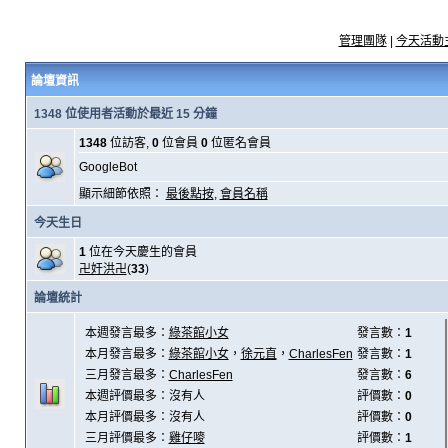
管理團隊
|
今天活動
論壇資訊
1348 位使用者活動於最近 15 分鐘
1348
位訪客,
0
位會員
0
位匿名會員
GoogleBot
顯示細節依照：
最後點按
,
會員名稱
今天生日
1
位在今天慶生的會員
卍奸洪卍
(
33
)
論壇統計
本週發言最多：
綠茶館小女
發言數：
1
本月發言最多：
綠茶館小女
，
徐元直
，
CharlesFen
發言數：
1
三月發言最多：
CharlesFen
發言數：
6
本週評價最多：沒有人
評價數：
0
本月評價最多：沒有人
評價數：
0
三月評價最多：
雞仔嘜
評價數：
1