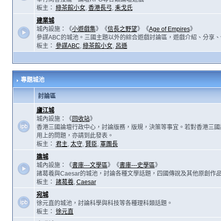
板主：
綠茶館小女
,
香港長弓
,
耒戈氏
建業城
城內設施：《
小遊戲集
》《
信長之野望
》《
Age of Empires
》
參謀ABC的城池。三國主題以外的綜合遊戲討論區，遊戲介紹、分享、
板主：
參謀ABC
,
綠茶館小女
,
呂遜
專題城池
討論區
廬江城
城內設施：《
回收站
》
香港三國論壇行政中心，討論版務，版規，決策等事宜。若對香港三國
用上的問題，亦請到此發表。
板主：
君主
,
太守
,
賢臣
,
軍團長
譙城
城內設施：《
書庫---文學區
》《
書庫---史學區
》
諸葛羲與Caesar的城池，討論各種文學話題，四國傳說及其他原創作
板主：
諸葛羲
,
Caesar
宛城
徐元直的城池，討論科學與科技等各種理科類話題。
板主：
徐元直