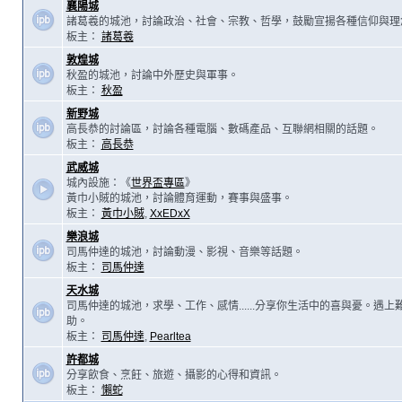
襄陽城
諸葛羲的城池，討論政治、社會、宗教、哲學，鼓勵宣揚各種信仰與理
板主：
諸葛羲
敦煌城
秋盈的城池，討論中外歷史與軍事。
板主：
秋盈
新野城
高長恭的討論區，討論各種電腦、數碼產品、互聯網相關的話題。
板主：
高長恭
武威城
城內設施：《
世界盃專區
》
黃巾小賊的城池，討論體育運動，賽事與盛事。
板主：
黃巾小賊
,
XxEDxX
樂浪城
司馬仲達的城池，討論動漫、影視、音樂等話題。
板主：
司馬仲達
天水城
司馬仲達的城池，求學、工作、感情......分享你生活中的喜與憂。遇
助。
板主：
司馬仲達
,
Pearltea
許都城
分享飲食、烹飪、旅遊、攝影的心得和資訊。
板主：
懶蛇