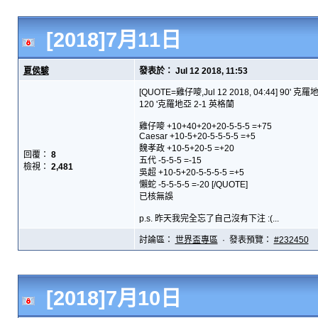
[2018]7月11日
夏侯駿
發表於： Jul 12 2018, 11:53
[QUOTE=雞仔嘜,Jul 12 2018, 04:44] 90' 克
120 '克羅地亞 2-1 英格蘭
雞仔嘜 +10+40+20+20-5-5-5 =+75
Caesar +10-5+20-5-5-5-5 =+5
魏孝政 +10-5+20-5 =+20
回覆：
8
五代 -5-5-5 =-15
檢視：
2,481
吳超 +10-5+20-5-5-5-5 =+5
懶蛇 -5-5-5-5 =-20 [/QUOTE]
已核無誤
p.s. 昨天我完全忘了自己沒有下注 :(...
討論區：
世界盃專區
· 發表預覽：
#232450
[2018]7月10日