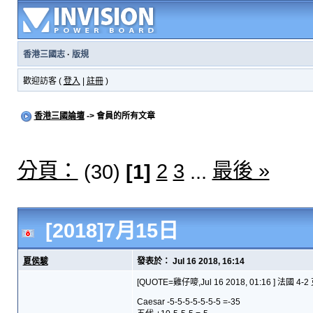
香港三國志
·
版規
歡迎訪客 (
登入
|
註冊
)
香港三國論壇
-> 會員的所有文章
分頁：
最後 »
2
3
(30)
[1]
...
[2018]7月15日
夏侯駿
發表於： Jul 16 2018, 16:14
[QUOTE=雞仔嘜,Jul 16 2018, 01:16 ] 法國 4
Caesar -5-5-5-5-5-5-5 =-35