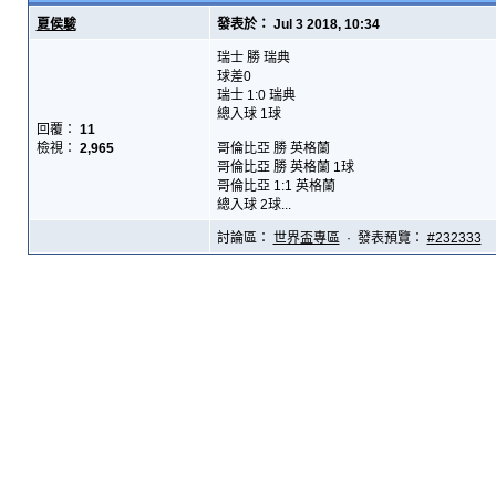
夏侯駿
發表於： Jul 3 2018, 10:34
瑞士 勝 瑞典
球差0
瑞士 1:0 瑞典
總入球 1球
回覆：
11
檢視：
2,965
哥倫比亞 勝 英格蘭
哥倫比亞 勝 英格蘭 1球
哥倫比亞 1:1 英格蘭
總入球 2球...
討論區：
世界盃專區
· 發表預覽：
#232333
[2018]7月2日
夏侯駿
發表於： Jul 2 2018, 04:33
巴西 勝 墨西哥
巴西 勝 墨西哥 1球
巴西 2:1 墨西哥
總入球 2球
回覆：
11