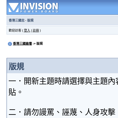
香港三國志
·
版規
歡迎訪客 (
登入
|
註冊
)
香港三國論壇
-> 版規
版規
一．開新主題時請選擇與主題內
貼。
二．請勿謾罵、誣蔑、人身攻擊