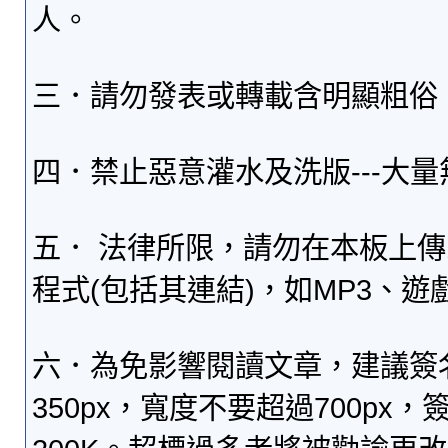
人。
三．請勿發表或轉載含明顯粗俗
四．禁止惡意灌水及洗版---大
五． 法律所限，請勿在本板上
程式(包括其連結)，如MP3、遊
六．為免影響閱讀文章，建議簽
350px，寬度不要超過700p