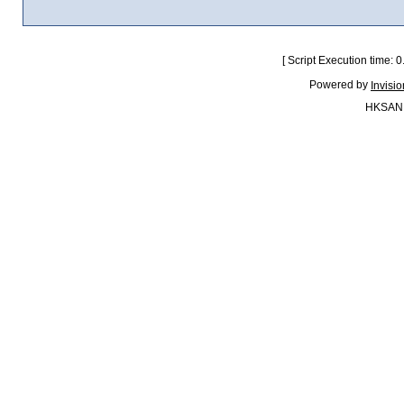
[ Script Execution time:
Powered by
Invisi
HKSAN.