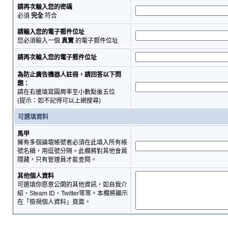
請再次輸入您的密碼
必須
完全
符合
請輸入您的電子郵件位址
您必須輸入一個
真實
的電子郵件位址
請再次輸入您的電子郵件位址
為防止廣告機器人註冊，請回答以下問
題：
請在右邊填寫圓周率至小數點後五位
(提示：如不記得可以上網搜尋)
可選填資料
馬甲
擁有多個論壇帳號者必須在此填入所有帳
號名稱，用逗號分隔。此欄將對其他會員
隱藏，只有管理員才能查閱。
其他個人資料
可選填你愿意公開的其他資訊，如自我介
紹、Steam ID、Twitter等等。本欄將顯示
在「檢視個人資料」頁面。