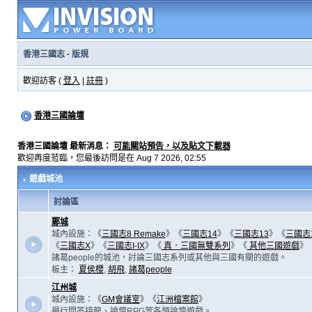
香港三國志
·
版規
歡迎訪客 (
登入
|
註冊
)
香港三國論壇
香港三國論壇 最新消息：
可能關站預告，以及貼文下載器
歡迎再度蒞臨，您最後訪問是在 Aug 7 2026, 02:55
遊戲城池
討論區
鄴城
城內設施：《
三國志8 Remake
》《
三國志14
》《
三國志13
》《
三國志
《
三國志X
》《
三國志I-IX
》《
真．三國無雙系列
》《
其他三國遊戲
》
諸葛people的城池，討論三國志系列或其他與三國有關的遊戲。
板主：
夏侯櫻
,
胡飛
,
諸葛people
江州城
城內設施：《
GM會議室
》《
江洲檔案館
》
舉行問答接龍、論壇RPG等各類論壇遊戲。