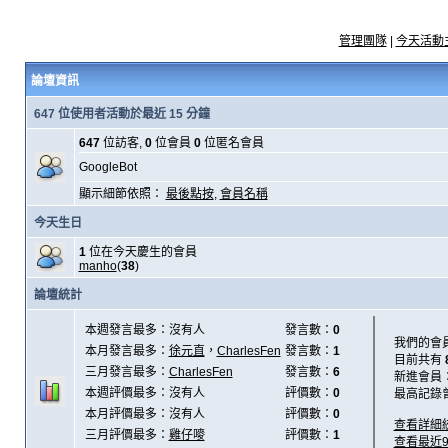
管理團隊
|
今天活動
論壇資訊
647 位使用者活動於最近 15 分鐘
647
位訪客,
0
位會員
0
位匿名會員
GoogleBot
顯示細節依照：
最後點按
,
會員名稱
今天生日
1
位在今天慶生的會員
manho
(
38
)
論壇統計
本週發言最多：沒有人
發言數：
0
我們的會
本月發言最多：
徐元直
，
CharlesFen
發言數：
1
目前共有
三月發言最多：
CharlesFen
發言數：
6
新進會員
本週評價最多：沒有人
評價數：
0
最高記錄
本月評價最多：沒有人
評價數：
0
查看詳細
三月評價最多：
雞仔嘜
評價數：
1
查看最近