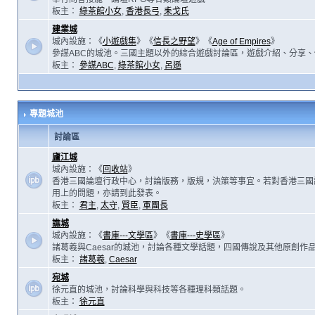
板主：
綠茶館小女
,
香港長弓
,
耒戈氏
建業城
城內設施：《
小遊戲集
》《
信長之野望
》《
Age of Empires
》
參謀ABC的城池。三國主題以外的綜合遊戲討論區，遊戲介紹、分享、
板主：
參謀ABC
,
綠茶館小女
,
呂遜
專題城池
討論區
廬江城
城內設施：《
回收站
》
香港三國論壇行政中心，討論版務，版規，決策等事宜。若對香港三國
用上的問題，亦請到此發表。
板主：
君主
,
太守
,
賢臣
,
軍團長
譙城
城內設施：《
書庫---文學區
》《
書庫---史學區
》
諸葛羲與Caesar的城池，討論各種文學話題，四國傳說及其他原創作
板主：
諸葛羲
,
Caesar
宛城
徐元直的城池，討論科學與科技等各種理科類話題。
板主：
徐元直