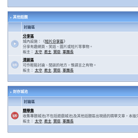
其他話題
討論區
分享區
城內設施：《
短片分享區
》
分享有趣網頁、笑話、圖片或短片等事物。
板主：
太守
,
君主
,
賢臣
,
軍團長
清談區
可作輕鬆討論、閒談的地方，惟請言之有物。
板主：
太守
,
君主
,
賢臣
,
軍團長
封存城池
討論區
精華集
收集專題城池(不包括遊戲城池)及其他話題區出現過的精華文章，本版
板主：
太守
,
君主
,
賢臣
,
軍團長