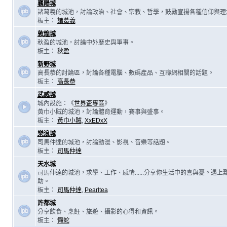
襄陽城
諸葛羲的城池，討論政治、社會、宗教、哲學，鼓勵宣揚各種信仰與理
板主：
諸葛羲
敦煌城
秋盈的城池，討論中外歷史與軍事。
板主：
秋盈
新野城
高長恭的討論區，討論各種電腦、數碼產品、互聯網相關的話題。
板主：
高長恭
武威城
城內設施：《
世界盃專區
》
黃巾小賊的城池，討論體育運動，賽事與盛事。
板主：
黃巾小賊
,
XxEDxX
樂浪城
司馬仲達的城池，討論動漫、影視、音樂等話題。
板主：
司馬仲達
天水城
司馬仲達的城池，求學、工作、感情......分享你生活中的喜與憂。遇
助。
板主：
司馬仲達
,
Pearltea
許都城
分享飲食、烹飪、旅遊、攝影的心得和資訊。
板主：
懶蛇