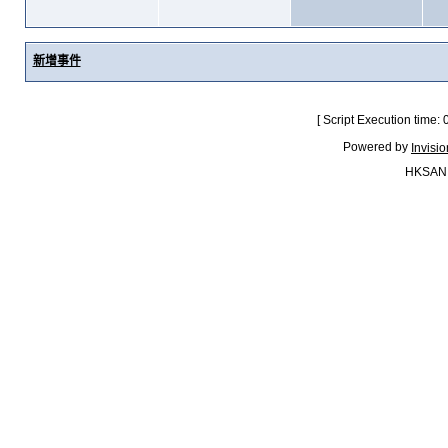
新增事件
[ Script Execution time:
Powered by
Invisi
HKSAN.