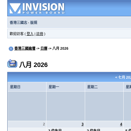
香港三國志
·
版規
歡迎訪客 (
登入
|
註冊
)
香港三國論壇
->
日曆
-> 八月 2026
八月 2026
<
七月 20
星期日
星期一
星期二
星
2
3
4