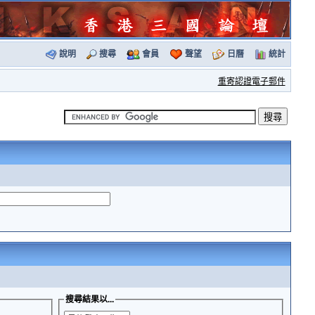
說明
搜尋
會員
聲望
日曆
統計
重寄認證電子郵件
搜尋結果以...