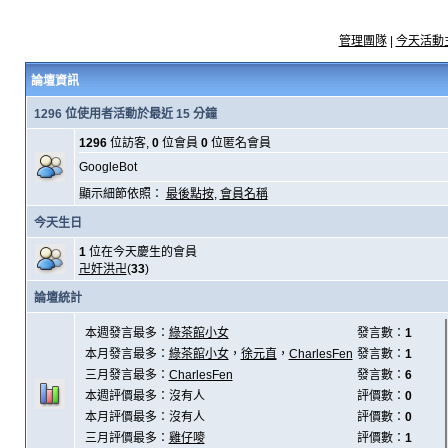
管理團隊
|
今天活動
論壇資訊
1296 位使用者活動於最近 15 分鐘
1296
位訪客,
0
位會員
0
位匿名會員
GoogleBot
顯示細節依照：
最後點按
,
會員名稱
今天生日
1
位在今天慶生的會員
卍奸洪卍
(
33
)
論壇統計
本週發言最多：
綠茶館小女
發言數：
1
本月發言最多：
綠茶館小女
，
徐元直
，
CharlesFen
發言數：
1
三月發言最多：
CharlesFen
發言數：
6
本週評價最多：沒有人
評價數：
0
本月評價最多：沒有人
評價數：
0
三月評價最多：
雞仔嘜
評價數：
1