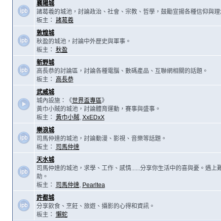
襄陽城
諸葛羲的城池，討論政治、社會、宗教、哲學，鼓勵宣揚各種信仰與理
板主：
諸葛羲
敦煌城
秋盈的城池，討論中外歷史與軍事。
板主：
秋盈
新野城
高長恭的討論區，討論各種電腦、數碼產品、互聯網相關的話題。
板主：
高長恭
武威城
城內設施：《
世界盃專區
》
黃巾小賊的城池，討論體育運動，賽事與盛事。
板主：
黃巾小賊
,
XxEDxX
樂浪城
司馬仲達的城池，討論動漫、影視、音樂等話題。
板主：
司馬仲達
天水城
司馬仲達的城池，求學、工作、感情......分享你生活中的喜與憂。遇
助。
板主：
司馬仲達
,
Pearltea
許都城
分享飲食、烹飪、旅遊、攝影的心得和資訊。
板主：
懶蛇