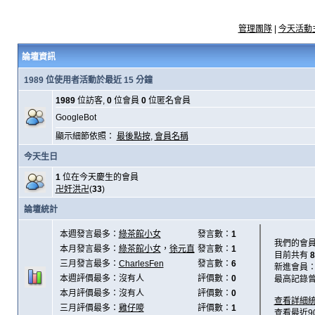
管理團隊
|
今天活動
論壇資訊
1989 位使用者活動於最近 15 分鐘
1989
位訪客,
0
位會員
0
位匿名會員
GoogleBot
顯示細節依照：
最後點按
,
會員名稱
今天生日
1
位在今天慶生的會員
卍奸洪卍
(
33
)
論壇統計
本週發言最多：
綠茶館小女
發言數：
1
我們的會
本月發言最多：
綠茶館小女
，
徐元直
發言數：
1
目前共有
8
三月發言最多：
CharlesFen
發言數：
6
新進會員
本週評價最多：沒有人
評價數：
0
最高記錄
本月評價最多：沒有人
評價數：
0
查看詳細
三月評價最多：
雞仔嘜
評價數：
1
查看最近9