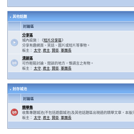
其他話題
討論區
分享區
城內設施：《
短片分享區
》
分享有趣網頁、笑話、圖片或短片等事物。
板主：
太守
,
君主
,
賢臣
,
軍團長
清談區
可作輕鬆討論、閒談的地方，惟請言之有物。
板主：
太守
,
君主
,
賢臣
,
軍團長
封存城池
討論區
精華集
收集專題城池(不包括遊戲城池)及其他話題區出現過的精華文章，本版
板主：
太守
,
君主
,
賢臣
,
軍團長