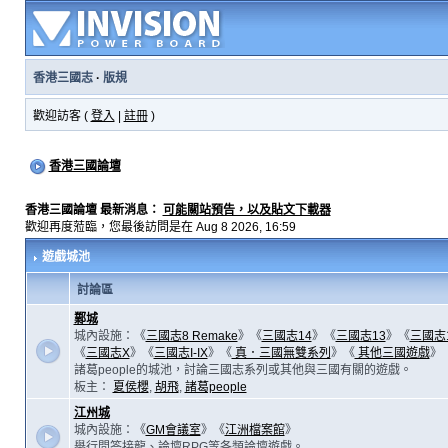
香港三國志
·
版規
歡迎訪客 (
登入
|
註冊
)
香港三國論壇
香港三國論壇 最新消息：
可能關站預告，以及貼文下載器
歡迎再度蒞臨，您最後訪問是在 Aug 8 2026, 16:59
遊戲城池
討論區
鄴城
城內設施：《
三國志8 Remake
》《
三國志14
》《
三國志13
》《
三國志
《
三國志X
》《
三國志I-IX
》《
真．三國無雙系列
》《
其他三國遊戲
》
諸葛people的城池，討論三國志系列或其他與三國有關的遊戲。
板主：
夏侯櫻
,
胡飛
,
諸葛people
江州城
城內設施：《
GM會議室
》《
江洲檔案館
》
舉行問答接龍、論壇RPG等各類論壇遊戲。