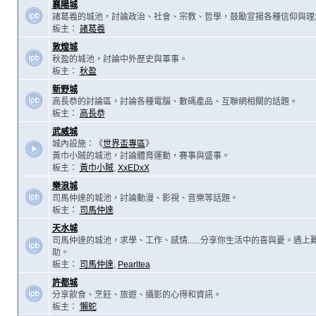
襄陽城
諸葛羲的城池，討論政治、社會、宗教、哲學，鼓勵宣揚各種信仰與理
板主：
諸葛羲
敦煌城
秋盈的城池，討論中外歷史與軍事。
板主：
秋盈
新野城
高長恭的討論區，討論各種電腦、數碼產品、互聯網相關的話題。
板主：
高長恭
武威城
城內設施：《
世界盃專區
》
黃巾小賊的城池，討論體育運動，賽事與盛事。
板主：
黃巾小賊
,
XxEDxX
樂浪城
司馬仲達的城池，討論動漫、影視、音樂等話題。
板主：
司馬仲達
天水城
司馬仲達的城池，求學、工作、感情......分享你生活中的喜與憂。遇
助。
板主：
司馬仲達
,
Pearltea
許都城
分享飲食、烹飪、旅遊、攝影的心得和資訊。
板主：
懶蛇