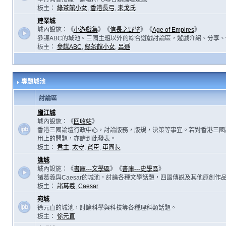
板主：
綠茶館小女
,
香港長弓
,
耒戈氏
建業城
城內設施：《
小遊戲集
》《
信長之野望
》《
Age of Empires
》
參謀ABC的城池。三國主題以外的綜合遊戲討論區，遊戲介紹、分享、
板主：
參謀ABC
,
綠茶館小女
,
呂遜
專題城池
討論區
廬江城
城內設施：《
回收站
》
香港三國論壇行政中心，討論版務，版規，決策等事宜。若對香港三國
用上的問題，亦請到此發表。
板主：
君主
,
太守
,
賢臣
,
軍團長
譙城
城內設施：《
書庫---文學區
》《
書庫---史學區
》
諸葛羲與Caesar的城池，討論各種文學話題，四國傳說及其他原創作
板主：
諸葛羲
,
Caesar
宛城
徐元直的城池，討論科學與科技等各種理科類話題。
板主：
徐元直