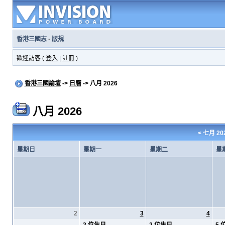
香港三國志
·
版規
歡迎訪客 (
登入
|
註冊
)
香港三國論壇
->
日曆
-> 八月 2026
八月 2026
<
七月 20
星期日
星期一
星期二
星
2
3
4