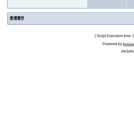
新增事件
[ Script Execution time:
Powered by
Invisi
HKSAN.