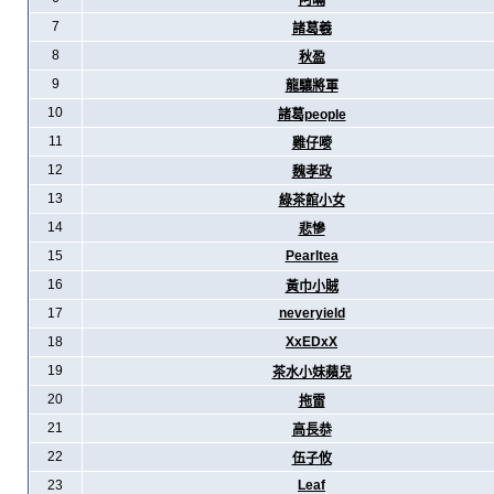
阿暪
7
諸葛羲
8
秋盈
9
龍驤將軍
10
諸葛people
11
雞仔嘜
12
魏孝政
13
綠茶館小女
14
悲慘
15
Pearltea
16
黃巾小賊
17
neveryield
18
XxEDxX
19
茶水小妹蘋兒
20
拖雷
21
高長恭
22
伍子攸
23
Leaf