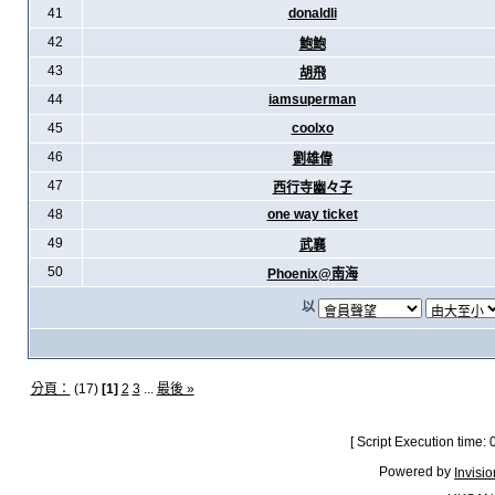
41
donaldli
42
鮑鮑
43
胡飛
44
iamsuperman
45
coolxo
46
劉雄偉
47
西行寺幽々子
48
one way ticket
49
武襄
50
Phoenix@南海
以
分頁：
(17)
[1]
2
3
...
最後 »
[ Script Execution time:
Powered by
Invisi