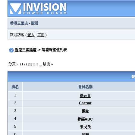
香港三國志
·
版規
歡迎訪客 (
登入
|
註冊
)
香港三國論壇
-> 論壇聲望值列表
分頁：
(17)
[1]
2
3
...
最後 »
聲
排名
會員名稱
1
徐元直
2
Caesar
3
懶蛇
4
參謀ABC
5
耒戈氏
6