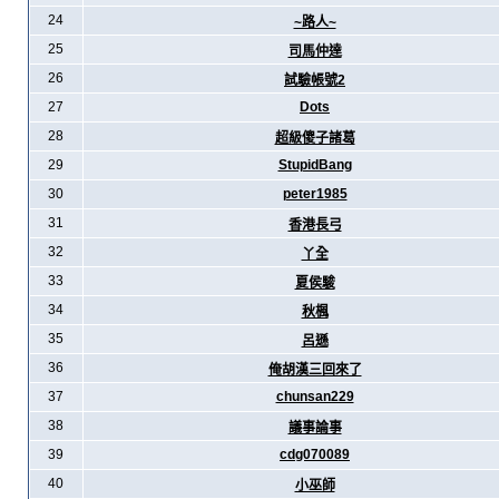
24
~路人~
25
司馬仲達
26
試驗帳號2
27
Dots
28
超級傻子諸葛
29
StupidBang
30
peter1985
31
香港長弓
32
丫全
33
夏侯駿
34
秋楓
35
呂遜
36
俺胡漢三回來了
37
chunsan229
38
議事論事
39
cdg070089
40
小巫師