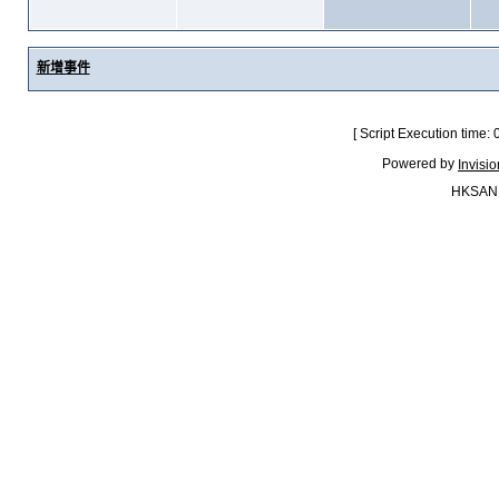
新增事件
[ Script Execution time:
Powered by
Invisi
HKSAN.