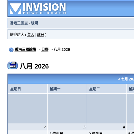
香港三國志
·
版規
歡迎訪客 (
登入
|
註冊
)
香港三國論壇
->
日曆
-> 八月 2026
八月 2026
<
七月 20
星期日
星期一
星期二
星
2
3
4