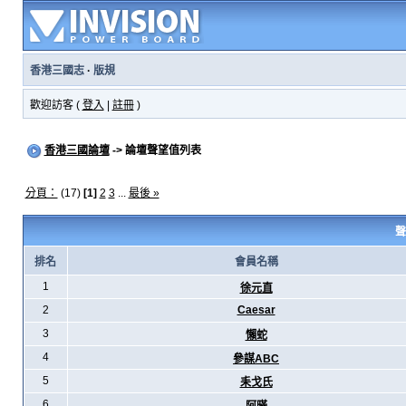
香港三國志
·
版規
歡迎訪客 (
登入
|
註冊
)
香港三國論壇
-> 論壇聲望值列表
分頁：
(17)
[1]
2
3
...
最後 »
聲
排名
會員名稱
1
徐元直
2
Caesar
3
懶蛇
4
參謀ABC
5
耒戈氏
6