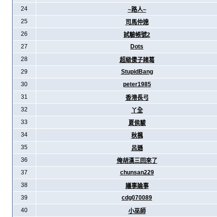
24
~路人~
25
司馬仲達
26
試驗帳號2
27
Dots
28
超級傻子諸葛
29
StupidBang
30
peter1985
31
香港長弓
32
丫全
33
夏侯駿
34
秋楓
35
呂遜
36
俺胡漢三回來了
37
chunsan229
38
議事論事
39
cdg070089
40
小巫師