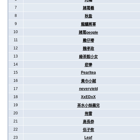
阿暪
7
諸葛羲
8
秋盈
9
龍驤將軍
10
諸葛people
11
雞仔嘜
12
魏孝政
13
綠茶館小女
14
悲慘
15
Pearltea
16
黃巾小賊
17
neveryield
18
XxEDxX
19
茶水小妹蘋兒
20
拖雷
21
高長恭
22
伍子攸
23
Leaf