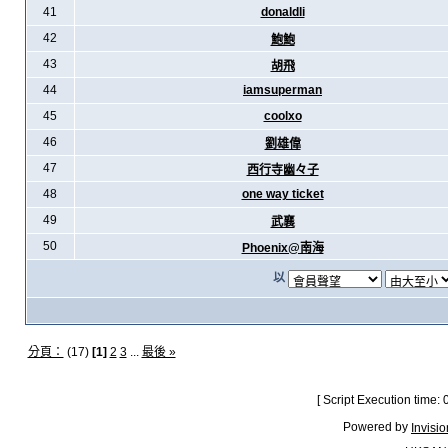
41
donaldli
42
鮑鮑
43
胡飛
44
iamsuperman
45
coolxo
46
劉雄偉
47
西行寺幽々子
48
one way ticket
49
武襄
50
Phoenix@南海
以
分頁：
(17)
[1]
2
3
...
最後 »
[ Script Execution time:
Powered by
Invisi