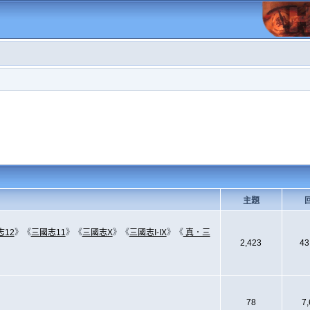
主題
志12
》《
三國志11
》《
三國志X
》《
三國志I-IX
》《
真．三
2,423
43
78
7