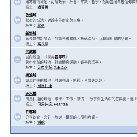
諸葛羲的城池，討論政治、社會、宗教、哲學，鼓勵宣揚各種信仰與
板主：
諸葛羲
敦煌城
秋盈的城池，討論中外歷史與軍事。
板主：
秋盈
新野城
高長恭的討論區，討論各種電腦、數碼產品、互聯網相關的話題。
板主：
高長恭
武威城
城內設施：《
世界盃專區
》
黃巾小賊的城池，討論體育運動，賽事與盛事。
板主：
黃巾小賊
,
XxEDxX
樂浪城
司馬仲達的城池，討論動漫、影視、音樂等話題。
板主：
司馬仲達
天水城
司馬仲達的城池，求學、工作、感情......分享你生活中的喜與憂。
板主：
司馬仲達
,
Pearltea
許都城
分享飲食、烹飪、旅遊、攝影的心得和資訊。
板主：
懶蛇