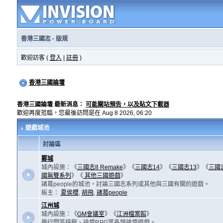
香港三國志
·
版規
歡迎訪客 (
登入
|
註冊
)
香港三國論壇
香港三國論壇 最新消息：
可能關站預告，以及貼文下載器
歡迎再度蒞臨，您最後訪問是在 Aug 8 2026, 06:20
遊戲城池
討論區
鄴城
城內設施：《
三國志8 Remake
》《
三國志14
》《
三國志13
》《
三國
國無雙系列
》《
其他三國遊戲
》
諸葛people的城池，討論三國志系列或其他與三國有關的遊戲。
板主：
夏侯櫻
,
胡飛
,
諸葛people
江州城
城內設施：《
GM會議室
》《
江洲檔案館
》
舉行問答接龍、論壇RPG等各類論壇遊戲。