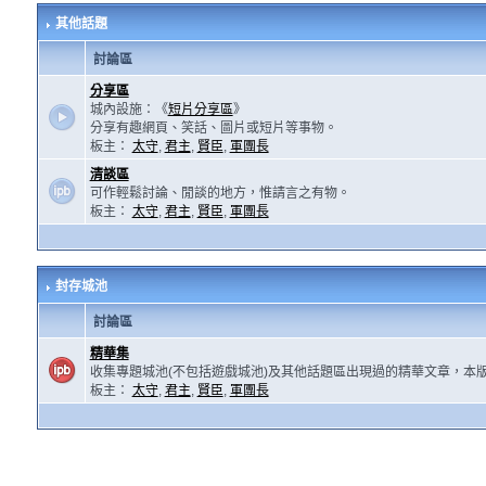
其他話題
討論區
分享區
城內設施：《
短片分享區
》
分享有趣網頁、笑話、圖片或短片等事物。
板主：
太守
,
君主
,
賢臣
,
軍團長
清談區
可作輕鬆討論、閒談的地方，惟請言之有物。
板主：
太守
,
君主
,
賢臣
,
軍團長
封存城池
討論區
精華集
收集專題城池(不包括遊戲城池)及其他話題區出現過的精華文章，本
板主：
太守
,
君主
,
賢臣
,
軍團長