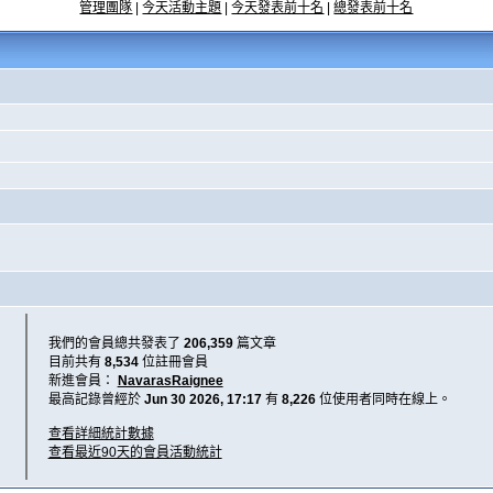
管理團隊
|
今天活動主題
|
今天發表前十名
|
總發表前十名
我們的會員總共發表了
206,359
篇文章
目前共有
8,534
位註冊會員
新進會員：
NavarasRaignee
最高記錄曾經於
Jun 30 2026, 17:17
有
8,226
位使用者同時在線上。
查看詳細統計數據
查看最近90天的會員活動統計