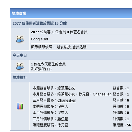
論壇資訊
2077 位使用者活動於最近 15 分鐘
2077
位訪客,
0
位會員
0
位匿名會員
GoogleBot
顯示細節依照：
最後點按
,
會員名稱
今天生日
1
位在今天慶生的會員
卍奸洪卍
(
33
)
論壇統計
本週發言最多：
綠茶館小女
發言數：
1
本月發言最多：
綠茶館小女
，
徐元直
，
CharlesFen
發言數：
1
三月發言最多：
CharlesFen
發言數：
6
本週評價最多：沒有人
評價數：
0
本月評價最多：沒有人
評價數：
0
三月評價最多：
雞仔嘜
評價數：
1
活躍程度最高：
徐元直
活躍度：
56