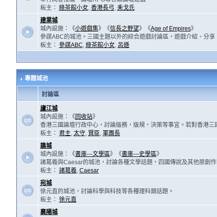
板主：
綠茶館小女
,
香港長弓
,
耒戈氏
建業城
城內設施：《
小遊戲集
》《
信長之野望
》《
Age of Empires
》
參謀ABC的城池。三國主題以外的綜合遊戲討論區，遊戲介紹、分享
板主：
參謀ABC
,
綠茶館小女
,
呂遜
專題城池
討論區
廬江城
城內設施：《
回收站
》
香港三國論壇行政中心，討論版務，版規，決策等事宜。若對香港三
板主：
君主
,
太守
,
賢臣
,
軍團長
譙城
城內設施：《
書庫---文學區
》《
書庫---史學區
》
諸葛羲與Caesar的城池，討論各種文學話題，四國傳說及其他原創
板主：
諸葛羲
,
Caesar
宛城
徐元直的城池，討論科學與科技等各種理科類話題。
板主：
徐元直
襄陽城