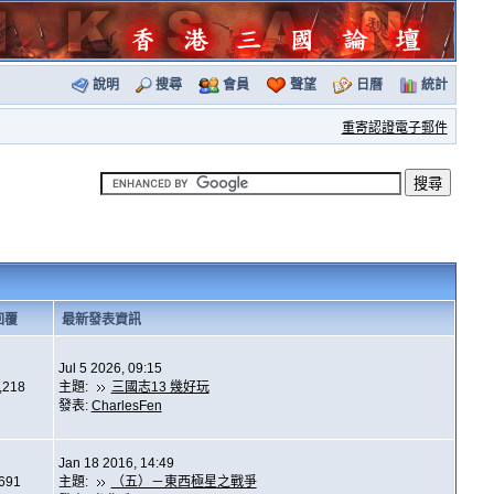
說明
搜尋
會員
聲望
日曆
統計
重寄認證電子郵件
回覆
最新發表資訊
Jul 5 2026, 09:15
,218
主題:
三國志13 幾好玩
發表:
CharlesFen
Jan 18 2016, 14:49
,691
主題:
（五）－東西極星之戰爭