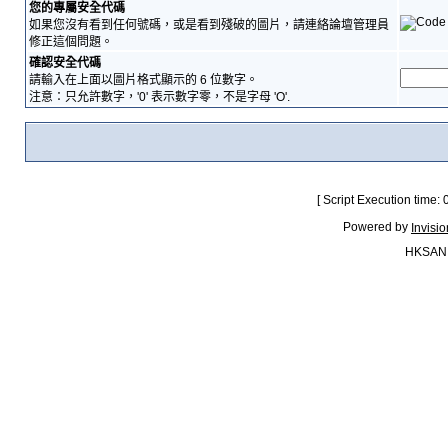
您的專屬安全代碼
如果您沒有看到任何號碼，或是看到殘破的圖片，請連絡論壇管理員
修正這個問題。
確認安全代碼
請輸入在上面以圖片格式顯示的 6 位數字。
注意：只允許數字，'0' 表示數字零，不是字母 'O'.
[ Script Execution time:
Powered by
Invisi
HKSAN.