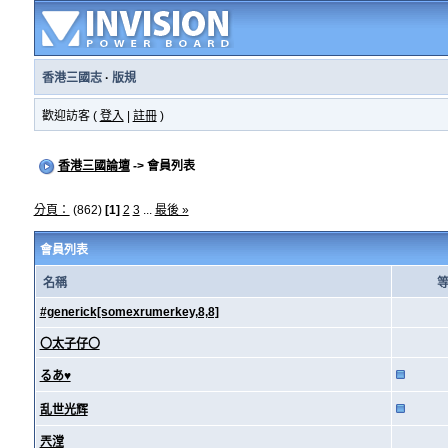
香港三國志
·
版規
歡迎訪客 (
登入
|
註冊
)
香港三國論壇
-> 會員列表
分頁：
(862)
[1]
2
3
...
最後 »
會員列表
名稱
#generick[somexrumerkey,8,8]
〇太子仔〇
るあ♥
乱世光辉
兲漟