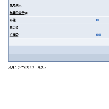
凤鸣闲人
单翅的天使ylj
卧龍
奥力给
广翔公
分頁：
(862)
[1]
2
3
...
最後 »