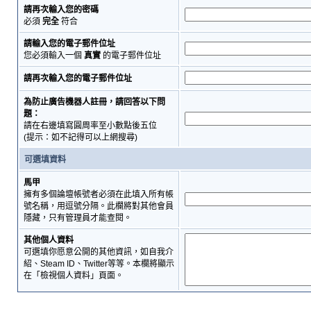
請再次輸入您的密碼
必須
完全
符合
請輸入您的電子郵件位址
您必須輸入一個
真實
的電子郵件位址
請再次輸入您的電子郵件位址
為防止廣告機器人註冊，請回答以下問
題：
請在右邊填寫圓周率至小數點後五位
(提示：如不記得可以上網搜尋)
可選填資料
馬甲
擁有多個論壇帳號者必須在此填入所有帳
號名稱，用逗號分隔。此欄將對其他會員
隱藏，只有管理員才能查閱。
其他個人資料
可選填你愿意公開的其他資訊，如自我介
紹、Steam ID、Twitter等等。本欄將顯示
在「檢視個人資料」頁面。