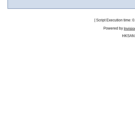
[ Script Execution time:
Powered by
Invisi
HKSAN.