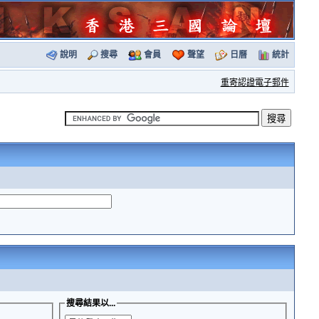
說明
搜尋
會員
聲望
日曆
統計
重寄認證電子郵件
搜尋結果以...