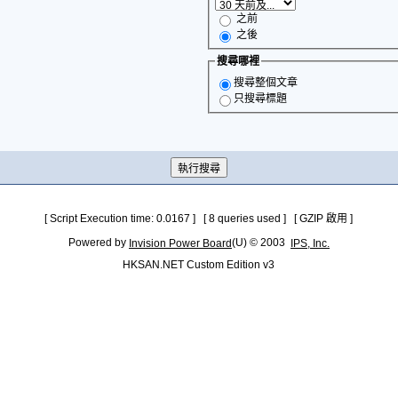
之前
之後
搜尋哪裡
搜尋整個文章
只搜尋標題
[ Script Execution time: 0.0167 ] [ 8 queries used ] [ GZIP 啟用 ]
Powered by
(U) © 2003
Invision Power Board
IPS, Inc.
HKSAN.NET Custom Edition v3