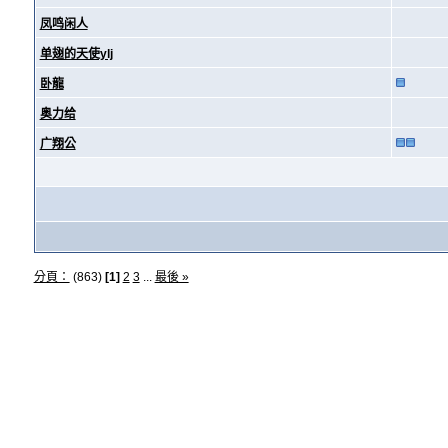
凤鸣闲人
单翅的天使ylj
卧龍
奥力给
广翔公
分頁：
(863)
[1]
2
3
...
最後 »