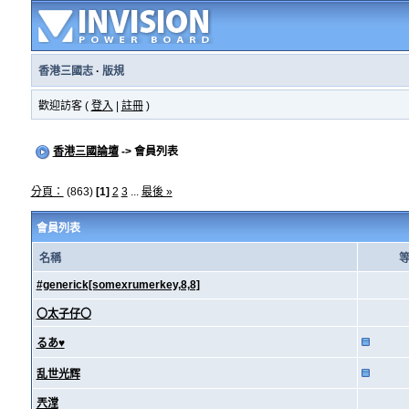
香港三國志
·
版規
歡迎訪客 (
登入
|
註冊
)
香港三國論壇
-> 會員列表
分頁：
(863)
[1]
2
3
...
最後 »
會員列表
名稱
#generick[somexrumerkey,8,8]
〇太子仔〇
るあ♥
乱世光辉
兲漟