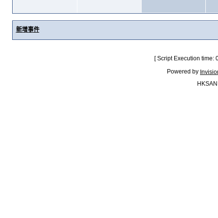
新增事件
[ Script Execution time:
Powered by
Invisi
HKSAN.