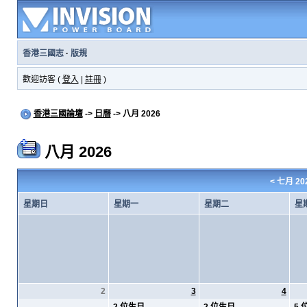
香港三國志
·
版規
歡迎訪客 (
登入
|
註冊
)
香港三國論壇
->
日曆
-> 八月 2026
八月 2026
<
七月 20
星期日
星期一
星期二
星
2
3
4