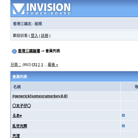
香港三國志
·
版規
歡迎訪客 (
登入
|
註冊
)
香港三國論壇
-> 會員列表
分頁：
(862)
[1]
2
3
...
最後 »
會員列表
名稱
#generick[somexrumerkey,8,8]
〇太子仔〇
るあ♥
乱世光辉
兲漟