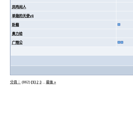
凤鸣闲人
单翅的天使ylj
卧龍
奥力给
广翔公
分頁：
(862)
[1]
2
3
...
最後 »