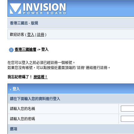
香港三國志
·
版規
歡迎訪客 (
登入
|
註冊
)
香港三國論壇
-> 登入
在您可以登入之前必須已經註冊一個帳號。
如果您沒有帳號，可以點按接近畫面頂端的 '註冊' 連結進行註冊。
我忘記密碼了！
按這裡！
登入
請在下面輸入您的資料進行登入
請輸入您的名稱
請輸入您的密碼
選項