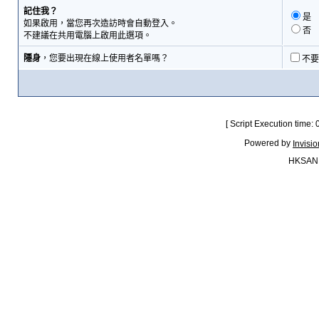
記住我？
是
如果啟用，當您再次造訪時會自動登入。
否
不建議在共用電腦上啟用此選項。
隱身
，您要出現在線上使用者名單嗎？
不要
[ Script Execution time:
Powered by
Invisi
HKSAN.