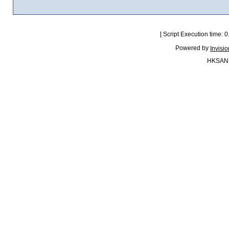
[ Script Execution time:
Powered by
Invisi
HKSAN.