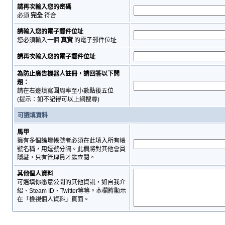
請再次輸入您的密碼
必須
完全
符合
請輸入您的電子郵件位址
您必須輸入一個
真實
的電子郵件位址
請再次輸入您的電子郵件位址
為防止廣告機器人註冊，請回答以下問
題：
請在右邊填寫圓周率至小數點後五位
(提示：如不記得可以上網搜尋)
可選填資料
馬甲
擁有多個論壇帳號者必須在此填入所有帳
號名稱，用逗號分隔。此欄將對其他會員
隱藏，只有管理員才能查閱。
其他個人資料
可選填你愿意公開的其他資訊，如自我介
紹、Steam ID、Twitter等等。本欄將顯示
在「檢視個人資料」頁面。