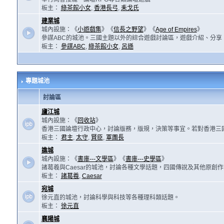
板主：
綠茶館小女
,
香港長弓
,
耒戈氏
建業城
城內設施：《
小遊戲集
》《
信長之野望
》《
Age of Empires
》
參謀ABC的城池。三國主題以外的綜合遊戲討論區，遊戲介紹、分享
板主：
參謀ABC
,
綠茶館小女
,
呂遜
專題城池
討論區
廬江城
城內設施：《
回收站
》
香港三國論壇行政中心，討論版務，版規，決策等事宜。若對香港三
板主：
君主
,
太守
,
賢臣
,
軍團長
譙城
城內設施：《
書庫---文學區
》《
書庫---史學區
》
諸葛羲與Caesar的城池，討論各種文學話題，四國傳說及其他原創
板主：
諸葛羲
,
Caesar
宛城
徐元直的城池，討論科學與科技等各種理科類話題。
板主：
徐元直
襄陽城