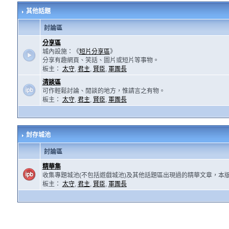
其他話題
討論區
分享區
城內設施：《
短片分享區
》
分享有趣網頁、笑話、圖片或短片等事物。
板主：
太守
,
君主
,
賢臣
,
軍團長
清談區
可作輕鬆討論、閒談的地方，惟請言之有物。
板主：
太守
,
君主
,
賢臣
,
軍團長
封存城池
討論區
精華集
收集專題城池(不包括遊戲城池)及其他話題區出現過的精華文章，本
板主：
太守
,
君主
,
賢臣
,
軍團長