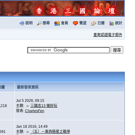
說明
搜尋
會員
聲望
日曆
統計
重寄認證電子郵件
回覆
最新發表資訊
Jul 5 2026, 09:15
,218
主題:
三國志13 幾好玩
發表:
CharlesFen
Jan 18 2016, 14:49
,691
主題:
（五）－東西極星之戰爭