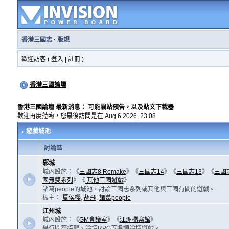
香港三國志
·
版規
歡迎訪客 (
登入
|
註冊
)
香港三國論壇
香港三國論壇 最新消息：
可能關站預告，以及貼文下載器
歡迎再度蒞臨，您最後訪問是在 Aug 6 2026, 23:08
遊戲城池
討論區
鄴城
城內設施：《
三國志8 Remake
》《
三國志14
》《
三國志13
》《
三國
國無雙系列
》《
其他三國遊戲
》
諸葛people的城池，討論三國志系列或其他與三國有關的遊戲。
板主：
夏侯櫻
,
胡飛
,
諸葛people
江州城
城內設施：《
GM會議室
》《
江洲檔案館
》
舉行問答接龍、論壇RPG等各類論壇遊戲。