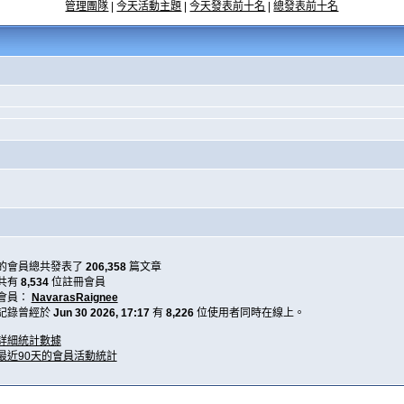
管理團隊
|
今天活動主題
|
今天發表前十名
|
總發表前十名
的會員總共發表了
206,358
篇文章
共有
8,534
位註冊會員
會員：
NavarasRaignee
記錄曾經於
Jun 30 2026, 17:17
有
8,226
位使用者同時在線上。
詳細統計數據
最近90天的會員活動統計