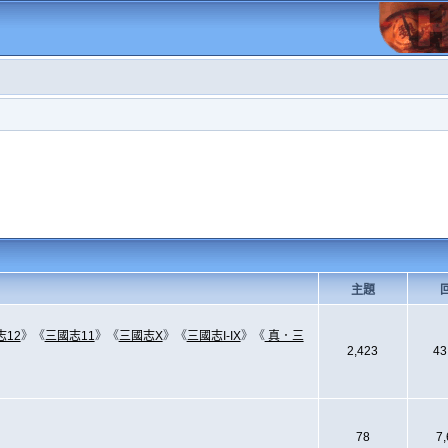
主題
志12
》《
三國志11
》《
三國志X
》《
三國志I-IX
》《
真．三
2,423
43
78
7