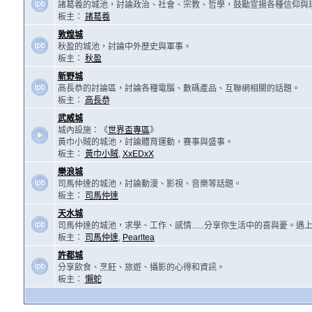
諸葛羲的城池，討論政治、社會、宗教、哲學，鼓勵宣揚各種信仰與
板主：
諸葛羲
敦煌城
秋盈的城池，討論中外歷史與軍事。
板主：
秋盈
新野城
高長恭的討論區，討論各種電腦、數碼產品、互聯網相關的話題。
板主：
高長恭
武威城
城內設施：《
世界盃專區
》
黃巾小賊的城池，討論體育運動，賽事與盛事。
板主：
黃巾小賊
,
XxEDxX
樂浪城
司馬仲達的城池，討論動漫、影視、音樂等話題。
板主：
司馬仲達
天水城
司馬仲達的城池，求學、工作、感情......分享你生活中的喜與憂。
板主：
司馬仲達
,
Pearltea
許都城
分享飲食、烹飪、旅遊、攝影的心得和資訊。
板主：
懶蛇