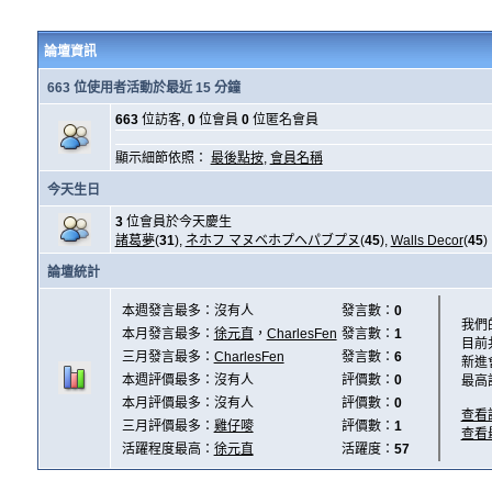
論壇資訊
663 位使用者活動於最近 15 分鐘
663
位訪客,
0
位會員
0
位匿名會員
顯示細節依照：
最後點按
,
會員名稱
今天生日
3
位會員於今天慶生
諸葛夢
(
31
),
ネホフ マヌベホプヘパブプヌ
(
45
),
Walls Decor
(
45
)
論壇統計
本週發言最多：沒有人
發言數：
0
我們
本月發言最多：
徐元直
，
CharlesFen
發言數：
1
目前
三月發言最多：
CharlesFen
發言數：
6
新進
本週評價最多：沒有人
評價數：
0
最高
本月評價最多：沒有人
評價數：
0
查看
三月評價最多：
雞仔嘜
評價數：
1
查看
活躍程度最高：
徐元直
活躍度：
57