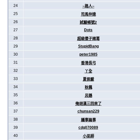
24
~路人~
25
司馬仲達
26
試驗帳號2
27
Dots
28
超級傻子諸葛
29
StupidBang
30
peter1985
31
香港長弓
32
丫全
33
夏侯駿
34
秋楓
35
呂遜
36
俺胡漢三回來了
37
chunsan229
38
議事論事
39
cdg070089
40
小巫師