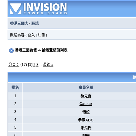
香港三國志
·
版規
歡迎訪客 (
登入
|
註冊
)
香港三國論壇
-> 論壇聲望值列表
分頁：
(17)
[1]
2
3
...
最後 »
聲
排名
會員名稱
1
徐元直
2
Caesar
3
懶蛇
4
參謀ABC
5
耒戈氏
6