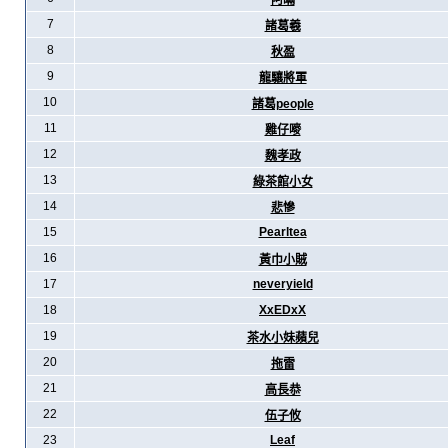
阿暪
7
諸葛羲
8
秋盈
9
龍驤將軍
10
諸葛people
11
雞仔嘜
12
魏孝政
13
綠茶館小女
14
悲慘
15
Pearltea
16
黃巾小賊
17
neveryield
18
XxEDxX
19
茶水小妹蘋兒
20
拖雷
21
高長恭
22
伍子攸
23
Leaf