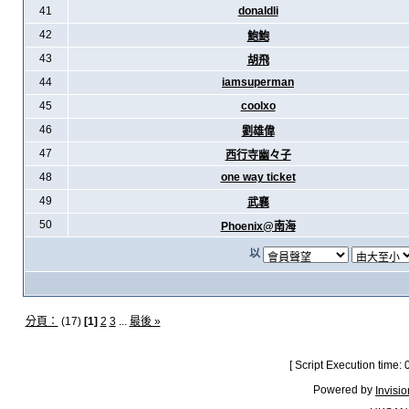
41
donaldli
42
鮑鮑
43
胡飛
44
iamsuperman
45
coolxo
46
劉雄偉
47
西行寺幽々子
48
one way ticket
49
武襄
50
Phoenix@南海
以
分頁：
(17)
[1]
2
3
...
最後 »
[ Script Execution time:
Powered by
Invisi