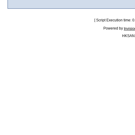
[ Script Execution time:
Powered by
Invisi
HKSAN.