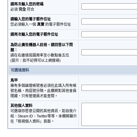
請再次輸入您的密碼
必須
完全
符合
請輸入您的電子郵件位址
您必須輸入一個
真實
的電子郵件位址
請再次輸入您的電子郵件位址
為防止廣告機器人註冊，請回答以下問
題：
請在右邊填寫圓周率至小數點後五位
(提示：如不記得可以上網搜尋)
可選填資料
馬甲
擁有多個論壇帳號者必須在此填入所有帳
號名稱，用逗號分隔。此欄將對其他會員
隱藏，只有管理員才能查閱。
其他個人資料
可選填你愿意公開的其他資訊，如自我介
紹、Steam ID、Twitter等等。本欄將顯示
在「檢視個人資料」頁面。