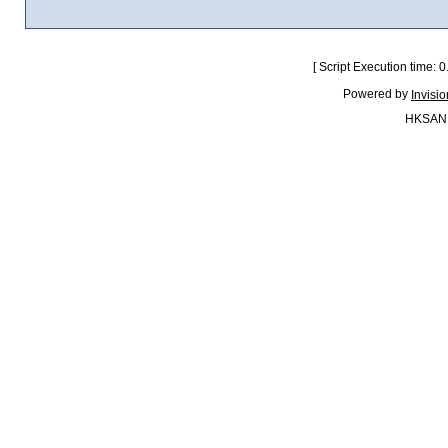
[ Script Execution time:
Powered by
Invisi
HKSAN.