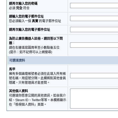
請再次輸入您的密碼
必須
完全
符合
請輸入您的電子郵件位址
您必須輸入一個
真實
的電子郵件位址
請再次輸入您的電子郵件位址
為防止廣告機器人註冊，請回答以下問
題：
請在右邊填寫圓周率至小數點後五位
(提示：如不記得可以上網搜尋)
可選填資料
馬甲
擁有多個論壇帳號者必須在此填入所有帳
號名稱，用逗號分隔。此欄將對其他會員
隱藏，只有管理員才能查閱。
其他個人資料
可選填你愿意公開的其他資訊，如自我介
紹、Steam ID、Twitter等等。本欄將顯示
在「檢視個人資料」頁面。