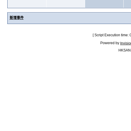
新增事件
[ Script Execution time:
Powered by
Invisi
HKSAN.