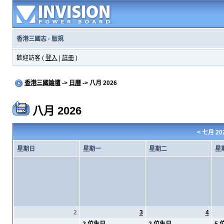
香港三國志
·
版規
歡迎訪客 (
登入
|
註冊
)
香港三國論壇
->
日曆
-> 八月 2026
八月 2026
<
七月 20
星期日
星期一
星期二
星
2
3
4