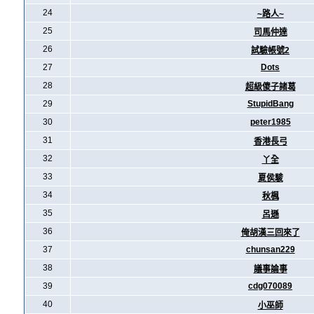
24
~路人~
25
司馬仲達
26
試驗帳號2
27
Dots
28
超級傻子諸葛
29
StupidBang
30
peter1985
31
香港長弓
32
丫全
33
夏侯駿
34
秋楓
35
呂遜
36
俺胡漢三回來了
37
chunsan229
38
議事論事
39
cdg070089
40
小巫師