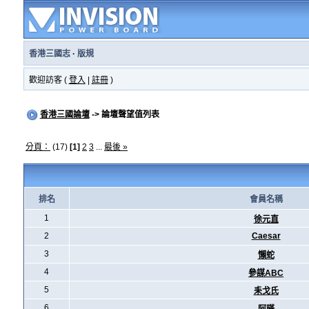
香港三國志
·
版規
歡迎訪客 (
登入
|
註冊
)
香港三國論壇
-> 論壇聲望值列表
分頁：
(17)
[1]
2
3
...
最後 »
排名
會員名稱
1
徐元直
2
Caesar
3
懶蛇
4
參謀ABC
5
耒戈氏
6