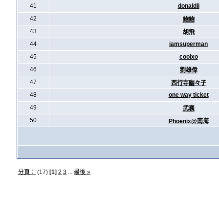
41
donaldli
42
鮑鮑
43
胡飛
44
iamsuperman
45
coolxo
46
劉雄偉
47
西行寺幽々子
48
one way ticket
49
武襄
50
Phoenix@南海
分頁：
(17)
[1]
2
3
...
最後 »