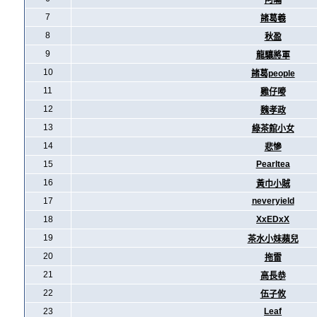
阿暪
7
諸葛羲
8
秋盈
9
龍驤將軍
10
諸葛people
11
雞仔嘜
12
魏孝政
13
綠茶館小女
14
悲慘
15
Pearltea
16
黃巾小賊
17
neveryield
18
XxEDxX
19
茶水小妹蘋兒
20
拖雷
21
高長恭
22
伍子攸
23
Leaf