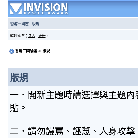
香港三國志
·
版規
歡迎訪客 (
登入
|
註冊
)
香港三國論壇
-> 版規
版規
一．開新主題時請選擇與主題內
貼。
二．請勿謾罵、誣蔑、人身攻擊