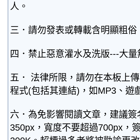
人。
三．請勿發表或轉載含明顯粗俗
四．禁止惡意灌水及洗版---大
五． 法律所限，請勿在本板上
程式(包括其連結)，如MP3、遊
六．為免影響閱讀文章，建議簽
350px，寬度不要超過700p