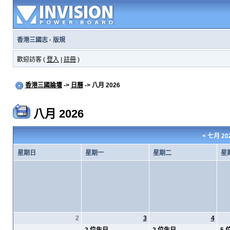
香港三國志
·
版規
歡迎訪客 (
登入
|
註冊
)
香港三國論壇
->
日曆
-> 八月 2026
八月 2026
<
七月 20
星期日
星期一
星期二
星
2
3
4