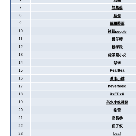
阿暪
7
諸葛羲
8
秋盈
9
龍驤將軍
10
諸葛people
11
雞仔嘜
12
魏孝政
13
綠茶館小女
14
悲慘
15
Pearltea
16
黃巾小賊
17
neveryield
18
XxEDxX
19
茶水小妹蘋兒
20
拖雷
21
高長恭
22
伍子攸
23
Leaf