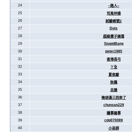
24
~路人~
25
司馬仲達
26
試驗帳號2
27
Dots
28
超級傻子諸葛
29
StupidBang
30
peter1985
31
香港長弓
32
丫全
33
夏侯駿
34
秋楓
35
呂遜
36
俺胡漢三回來了
37
chunsan229
38
議事論事
39
cdg070089
40
小巫師