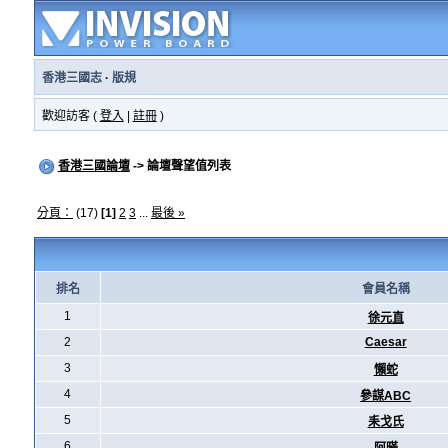
香港三國志
·
版規
歡迎訪客 (
登入
|
註冊
)
香港三國論壇
-> 論壇聲望值列表
分頁：
(17)
[1]
2
3
...
最後 »
排名
會員名稱
1
徐元直
2
Caesar
3
懶蛇
4
參謀ABC
5
耒戈氏
6