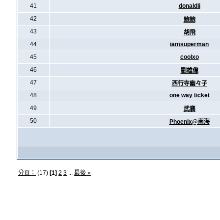
41
donaldli
42
鮑鮑
43
胡飛
44
iamsuperman
45
coolxo
46
劉雄偉
47
西行寺幽々子
48
one way ticket
49
武襄
50
Phoenix@南海
分頁：
(17)
[1]
2
3
...
最後 »