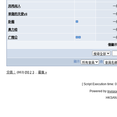
凤鸣闲人
一
单翅的天使ylj
一
卧龍
一
奥力给
一
广翔公
一
僅顯
顯示
由
分頁：
(863)
[1]
2
3
...
最後 »
[ Script Execution time:
Powered by
Invisi
HKSAN.