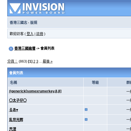
香港三國志
·
版規
歡迎訪客 (
登入
|
註冊
)
香港三國論壇
-> 會員列表
分頁：
(863)
[1]
2
3
...
最後 »
會員列表
名稱
等級
群
#generick[somexrumerkey,8,8]
一
〇太子仔〇
一
るあ♥
一
乱世光辉
一
兲漟
一