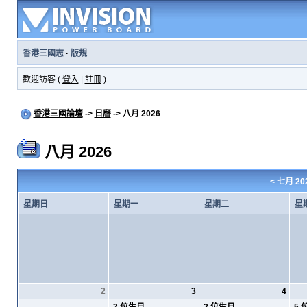
香港三國志
·
版規
歡迎訪客 (
登入
|
註冊
)
香港三國論壇
->
日曆
-> 八月 2026
八月 2026
<
七月 20
星期日
星期一
星期二
星
2
3
4