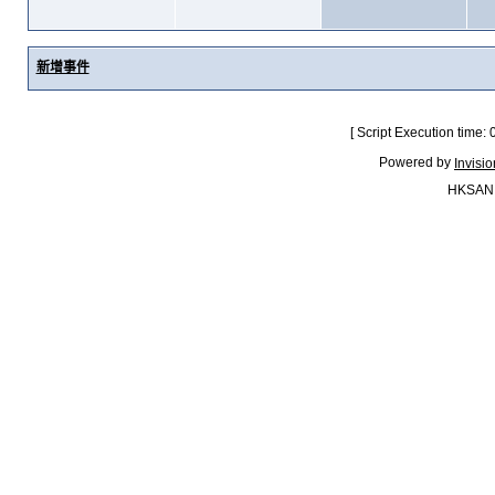
新增事件
[ Script Execution time:
Powered by
Invisi
HKSAN.