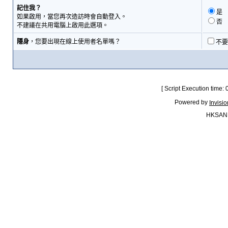
記住我？
是
如果啟用，當您再次造訪時會自動登入。
否
不建議在共用電腦上啟用此選項。
隱身
，您要出現在線上使用者名單嗎？
不要
[ Script Execution time:
Powered by
Invisi
HKSAN.