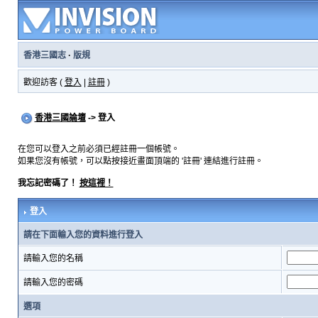
香港三國志
·
版規
歡迎訪客 (
登入
|
註冊
)
香港三國論壇
-> 登入
在您可以登入之前必須已經註冊一個帳號。
如果您沒有帳號，可以點按接近畫面頂端的 '註冊' 連結進行註冊。
我忘記密碼了！
按這裡！
登入
請在下面輸入您的資料進行登入
請輸入您的名稱
請輸入您的密碼
選項