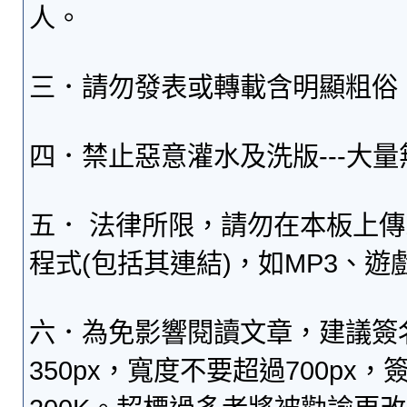
人。
三．請勿發表或轉載含明顯粗俗
四．禁止惡意灌水及洗版---大
五． 法律所限，請勿在本板上
程式(包括其連結)，如MP3、遊
六．為免影響閱讀文章，建議簽
350px，寬度不要超過700p