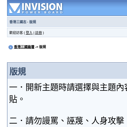
香港三國志
·
版規
歡迎訪客 (
登入
|
註冊
)
香港三國論壇
-> 版規
版規
一．開新主題時請選擇與主題內
貼。
二．請勿謾罵、誣蔑、人身攻擊