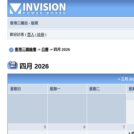
香港三國志
·
版規
歡迎訪客 (
登入
|
註冊
)
香港三國論壇
->
日曆
-> 四月 2026
四月 2026
<
三月 20
星期日
星期一
星期二
星
5
6
7