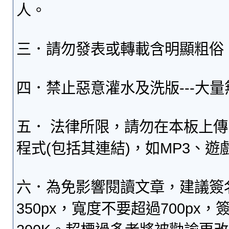
人。
三．請勿發表或轉載含明顯粗俗
四．禁止惡意灌水及洗版---大
五． 法律所限，請勿在本板上
程式(包括其連結)，如MP3、遊
六．為免影響閱讀文章，建議簽
350px，寬度不要超過700p