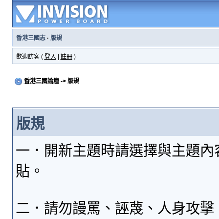
香港三國志
·
版規
歡迎訪客 (
登入
|
註冊
)
香港三國論壇
-> 版規
版規
一．開新主題時請選擇與主題內
貼。
二．請勿謾罵、誣蔑、人身攻擊