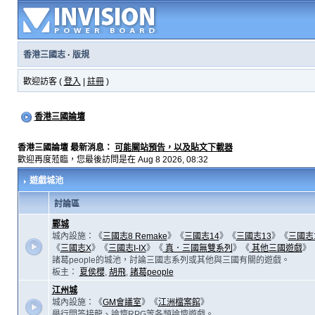
香港三國志
·
版規
歡迎訪客 (
登入
|
註冊
)
香港三國論壇
香港三國論壇 最新消息：
可能關站預告，以及貼文下載器
歡迎再度蒞臨，您最後訪問是在 Aug 8 2026, 08:32
遊戲城池
討論區
鄴城
城內設施：《
三國志8 Remake
》《
三國志14
》《
三國志13
》《
三國志
《
三國志X
》《
三國志I-IX
》《
真．三國無雙系列
》《
其他三國遊戲
》
諸葛people的城池，討論三國志系列或其他與三國有關的遊戲。
板主：
夏侯櫻
,
胡飛
,
諸葛people
江州城
城內設施：《
GM會議室
》《
江洲檔案館
》
舉行問答接龍、論壇RPG等各類論壇遊戲。