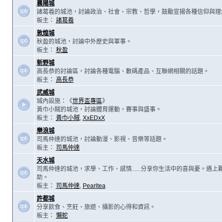
襄陽城
諸葛羲的城池，討論政治、社會、宗教、哲學，鼓勵宣揚各種信仰與理
板主：
諸葛羲
敦煌城
秋盈的城池，討論中外歷史與軍事。
板主：
秋盈
新野城
高長恭的討論區，討論各種電腦、數碼產品、互聯網相關的話題。
板主：
高長恭
武威城
城內設施：《
世界盃專區
》
黃巾小賊的城池，討論體育運動，賽事與盛事。
板主：
黃巾小賊
,
XxEDxX
樂浪城
司馬仲達的城池，討論動漫、影視、音樂等話題。
板主：
司馬仲達
天水城
司馬仲達的城池，求學、工作、感情......分享你生活中的喜與憂。遇
助。
板主：
司馬仲達
,
Pearltea
許都城
分享飲食、烹飪、旅遊、攝影的心得和資訊。
板主：
懶蛇