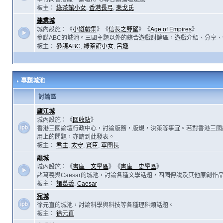
板主：
綠茶館小女
,
香港長弓
,
耒戈氏
建業城
城內設施：《
小遊戲集
》《
信長之野望
》《
Age of Empires
》
參謀ABC的城池。三國主題以外的綜合遊戲討論區，遊戲介紹、分享、
板主：
參謀ABC
,
綠茶館小女
,
呂遜
專題城池
討論區
廬江城
城內設施：《
回收站
》
香港三國論壇行政中心，討論版務，版規，決策等事宜。若對香港三國
用上的問題，亦請到此發表。
板主：
君主
,
太守
,
賢臣
,
軍團長
譙城
城內設施：《
書庫---文學區
》《
書庫---史學區
》
諸葛羲與Caesar的城池，討論各種文學話題，四國傳說及其他原創作
板主：
諸葛羲
,
Caesar
宛城
徐元直的城池，討論科學與科技等各種理科類話題。
板主：
徐元直