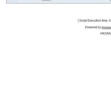
[ Script Execution time:
Powered by
Invisi
HKSAN.