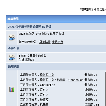
管理團隊
|
今天活動
論壇資訊
2526 位使用者活動於最近 15 分鐘
2526
位訪客,
0
位會員
0
位匿名會員
顯示細節依照：
最後點按
,
會員名稱
今天生日
1
位在今天慶生的會員
卍奸洪卍
(
33
)
論壇統計
本週發言最多：
綠茶館小女
發言數：
1
本月發言最多：
綠茶館小女
，
徐元直
，
CharlesFen
發言數：
1
三月發言最多：
CharlesFen
發言數：
6
本週評價最多：沒有人
評價數：
0
本月評價最多：沒有人
評價數：
0
三月評價最多：
雞仔嘜
評價數：
1
活躍程度最高：
徐元直
活躍度：
55