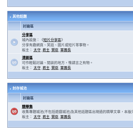
其他話題
討論區
分享區
城內設施：《
短片分享區
》
分享有趣網頁、笑話、圖片或短片等事物。
板主：
太守
,
君主
,
賢臣
,
軍團長
清談區
可作輕鬆討論、閒談的地方，惟請言之有物。
板主：
太守
,
君主
,
賢臣
,
軍團長
封存城池
討論區
精華集
收集專題城池(不包括遊戲城池)及其他話題區出現過的精華文章，本版
板主：
太守
,
君主
,
賢臣
,
軍團長