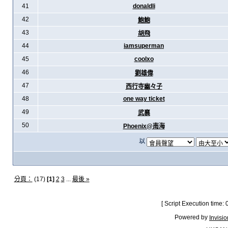
41
donaldli
42
鮑鮑
43
胡飛
44
iamsuperman
45
coolxo
46
劉雄偉
47
西行寺幽々子
48
one way ticket
49
武襄
50
Phoenix@南海
以
分頁：
(17)
[1]
2
3
...
最後 »
[ Script Execution time:
Powered by
Invisi