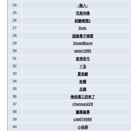
24
~路人~
25
司馬仲達
26
試驗帳號2
27
Dots
28
超級傻子諸葛
29
StupidBang
30
peter1985
31
香港長弓
32
丫全
33
夏侯駿
34
秋楓
35
呂遜
36
俺胡漢三回來了
37
chunsan229
38
議事論事
39
cdg070089
40
小巫師