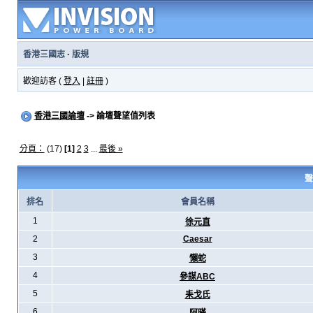
香港三國志
·
版規
歡迎訪客 (
登入
|
註冊
)
香港三國論壇
-> 論壇聲望值列表
分頁：
(17)
[1]
2
3
...
最後 »
聲
排名
會員名稱
1
徐元直
2
Caesar
3
懶蛇
4
參謀ABC
5
耒戈氏
6