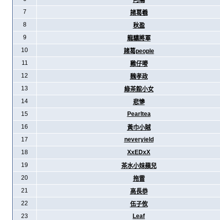
阿暪
7
諸葛羲
8
秋盈
9
龍驤將軍
10
諸葛people
11
雞仔嘜
12
魏孝政
13
綠茶館小女
14
悲慘
15
Pearltea
16
黃巾小賊
17
neveryield
18
XxEDxX
19
茶水小妹蘋兒
20
拖雷
21
高長恭
22
伍子攸
23
Leaf